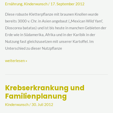
Ernährung
,
Kinderwunsch
/
17. September 2012
Kinderwunsch
Diese robuste Kletterpflanze mit braunen Knollen wurde
bereits 3000 v. Chr. in Asien angebaut („Mexican Wild Yam“,
Dioscorea batatas) und ist bis heute in manchen Gebieten der
Erde wie in Südamerika, Afrika und in der Karibik in der
Nutzung fast gleichzusetzen mit unserer Kartoffel. Im
Unterschied zu dieser Nutzpflanze
weiterlesen »
Krebserkrankung und
Krebserkrankung
Familienplanung
und
Familienplanung
Kinderwunsch
/
30. Juli 2012