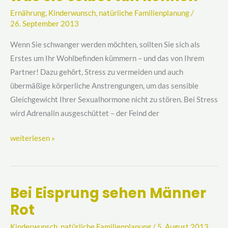
stärken
Ernährung
,
Kinderwunsch
,
natürliche Familienplanung
/
–
26. September 2013
was
Wenn Sie schwanger werden möchten, sollten Sie sich als
Sie
Erstes um Ihr Wohlbefinden kümmern – und das von Ihrem
selbst
Partner! Dazu gehört, Stress zu vermeiden und auch
tun
übermäßige körperliche Anstrengungen, um das sensible
können
Gleichgewicht Ihrer Sexualhormone nicht zu stören. Bei Stress
wird Adrenalin ausgeschüttet – der Feind der
weiterlesen »
Bei Eisprung sehen Männer
Bei
Rot
Eisprung
sehen
Kinderwunsch
,
natürliche Familienplanung
/
5. August 2013