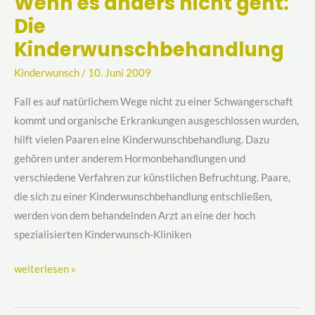
Wenn es anders nicht geht:
Wenn
Die
es
anders
Kinderwunschbehandlung
nicht
Kinderwunsch
/
10. Juni 2009
geht:
Die
Fall es auf natürlichem Wege nicht zu einer Schwangerschaft
Kinderwunschbehandlung
kommt und organische Erkrankungen ausgeschlossen wurden,
hilft vielen Paaren eine Kinderwunschbehandlung. Dazu
gehören unter anderem Hormonbehandlungen und
verschiedene Verfahren zur künstlichen Befruchtung. Paare,
die sich zu einer Kinderwunschbehandlung entschließen,
werden von dem behandelnden Arzt an eine der hoch
spezialisierten Kinderwunsch-Kliniken
weiterlesen »