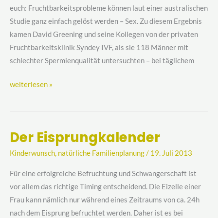
zum
euch: Fruchtbarkeitsprobleme können laut einer australischen
Wunschkind)
Studie ganz einfach gelöst werden – Sex. Zu diesem Ergebnis
kamen David Greening und seine Kollegen von der privaten
Fruchtbarkeitsklinik Syndey IVF, als sie 118 Männer mit
schlechter Spermienqualität untersuchten – bei täglichem
weiterlesen »
Der Eisprungkalender
Der
Eisprungkalender
Kinderwunsch
,
natürliche Familienplanung
/
19. Juli 2013
Für eine erfolgreiche Befruchtung und Schwangerschaft ist
vor allem das richtige Timing entscheidend. Die Eizelle einer
Frau kann nämlich nur während eines Zeitraums von ca. 24h
nach dem Eisprung befruchtet werden. Daher ist es bei