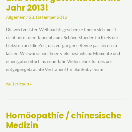
Weihnachtsfest
Jahr 2013!
und
Allgemein
/
23. Dezember 2012
einen
guten
Die wertvollsten Weihnachtsgeschenke finden sich meist
Rutsch
nicht unter dem Tannenbaum: Schöne Stunden im Kreis der
ins
Liebsten und die Zeit, das vergangene Revue passieren zu
Jahr
lassen. Wir wünschen Ihnen viele besinnliche Momente und
2013!
einen guten Start ins neue Jahr. Vielen Dank für das uns
entgegengebrachte Vertrauen! Ihr planBaby-Team
weiterlesen »
Homöopathie / chinesische
Homöopathie
Medizin
/
chinesische