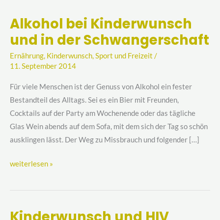
Alkohol bei Kinderwunsch
Alkohol
und in der Schwangerschaft
bei
Kinderwunsch
Ernährung
,
Kinderwunsch
,
Sport und Freizeit
/
und
11. September 2014
in
Für viele Menschen ist der Genuss von Alkohol ein fester
der
Bestandteil des Alltags. Sei es ein Bier mit Freunden,
Schwangerschaft
Cocktails auf der Party am Wochenende oder das tägliche
Glas Wein abends auf dem Sofa, mit dem sich der Tag so schön
ausklingen lässt. Der Weg zu Missbrauch und folgender […]
weiterlesen »
Kinderwunsch und HIV
Kinderwunsch