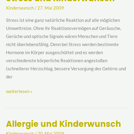
und
Kinderwunsch
/
27. Mai 2009
Kinderwunsch
Stress ist eine ganz natürliche Reaktion auf alle möglichen
Umweltreize. Ohne ihr Reaktionsvermögen auf Geräusche,
Gerüche und optische Signale wären Menschen und Tiere
nicht überlebensfähig. Denn bei Stress werden bestimmte
Hormone im Körper ausgeschüttet und es werden
verschiedenste körperliche Reaktionen angestoßen
(schnellerer Herzschlag, bessere Versorgung des Gehirns und
der
weiterlesen »
Allergie und Kinderwunsch
Allergie
und
Kinderwunsch
/
20. Mai 2009