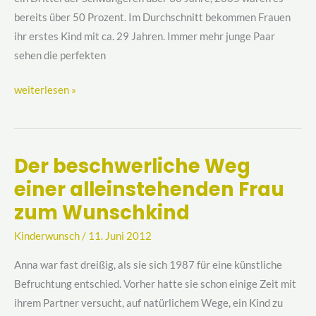
der
bereits über 50 Prozent. Im Durchschnitt bekommen Frauen
Eltern?
ihr erstes Kind mit ca. 29 Jahren. Immer mehr junge Paar
sehen die perfekten
weiterlesen »
Der beschwerliche Weg
Der
einer alleinstehenden Frau
beschwerliche
Weg
zum Wunschkind
einer
Kinderwunsch
/
11. Juni 2012
alleinstehenden
Frau
Anna war fast dreißig, als sie sich 1987 für eine künstliche
zum
Befruchtung entschied. Vorher hatte sie schon einige Zeit mit
Wunschkind
ihrem Partner versucht, auf natürlichem Wege, ein Kind zu