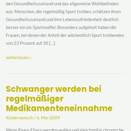
den Gesundheitszustand und das allgemeine Wohlbefinden
aus. Menschen, die regelmäßig Sport treiben, schätzen ihren
Gesundheitszustand und ihre Lebenszufriedenheit deutlich
besser ein als Sportmuffel. Besonders aufgeholt haben die
Frauen, bei denen der Anteil der wöchentlich Sport treibenden
von 23 Prozent auf 30 […]
weiterlesen »
Schwanger werden bei
Schwanger
regelmäßiger
werden
bei
Medikamenteneinnahme
regelmäßiger
Kinderwunsch
/
6. Mai 2009
Medikamenteneinnahme
Wenn Paare Eltern werden wollen und gleichzeitig chronische