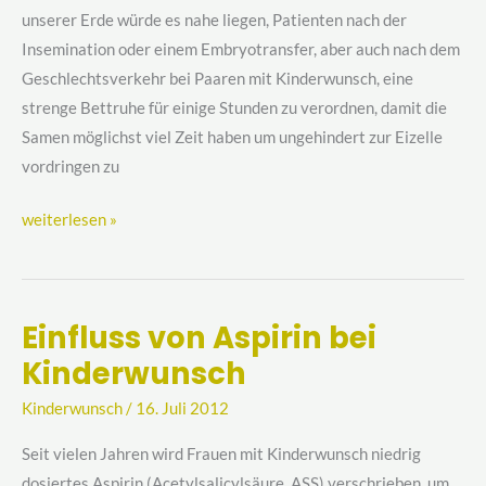
Embryotransfer
unserer Erde würde es nahe liegen, Patienten nach der
liegen
Insemination oder einem Embryotransfer, aber auch nach dem
bleiben?
Geschlechtsverkehr bei Paaren mit Kinderwunsch, eine
strenge Bettruhe für einige Stunden zu verordnen, damit die
Samen möglichst viel Zeit haben um ungehindert zur Eizelle
vordringen zu
weiterlesen »
Einfluss von Aspirin bei
Einfluss
Kinderwunsch
von
Aspirin
Kinderwunsch
/
16. Juli 2012
bei
Kinderwunsch
Seit vielen Jahren wird Frauen mit Kinderwunsch niedrig
dosiertes Aspirin (Acetylsalicylsäure, ASS) verschrieben, um