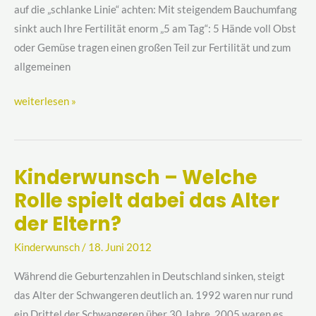
lose
auf die „schlanke Linie“ achten: Mit steigendem Bauchumfang
it“
sinkt auch Ihre Fertilität enorm „5 am Tag“: 5 Hände voll Obst
oder Gemüse tragen einen großen Teil zur Fertilität und zum
allgemeinen
weiterlesen »
Kinderwunsch – Welche
Kinderwunsch
Rolle spielt dabei das Alter
–
Welche
der Eltern?
Rolle
Kinderwunsch
/
18. Juni 2012
spielt
dabei
Während die Geburtenzahlen in Deutschland sinken, steigt
das
das Alter der Schwangeren deutlich an. 1992 waren nur rund
Alter
ein Drittel der Schwangeren über 30 Jahre, 2005 waren es