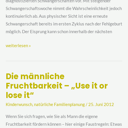
diagnostizierten Schwangerschaften vor. Mit steigender
Schwangerschaftswoche nimmt die Wahrscheinlichkeit jedoch
kontinuierlich ab. Aus physischer Sicht ist eine erneute
Schwangerschaft bereits im ersten Zyklus nach der Fehlgeburt
möglich. Der Eisprung kann schon innerhalb der nächsten
weiterlesen »
Die männliche
Die
Fruchtbarkeit – „Use it or
männliche
Fruchtbarkeit
lose it“
–
Kinderwunsch
,
natürliche Familienplanung
/
25. Juni 2012
„Use
it
Wenn Sie sich fragen, wie Sie als Mann die eigene
or
Fruchtbarkeit fördern können – hier einige Faustregeln: Etwas