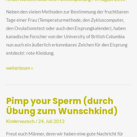
Männer
Rot
Neben den vielen Methoden zur Bestimmung der fruchtbaren
Tage einer Frau (Temperaturmethode, den Zykluscomputer,
den Ovulationstest oder auch den Eisprungkalender), haben
kanadische Forscher von der University of British Columbia
nun auch ein äußerlich erkennbares Zeichen für den Eisprung
entdeckt: rote Kleidung.
weiterlesen »
Pimp your Sperm (durch
Pimp
Übung zum Wunschkind)
your
Sperm
Kinderwunsch
/
24. Juli 2013
(durch
Übung
Freut euch Männer, denn wir haben eine gute Nachricht für