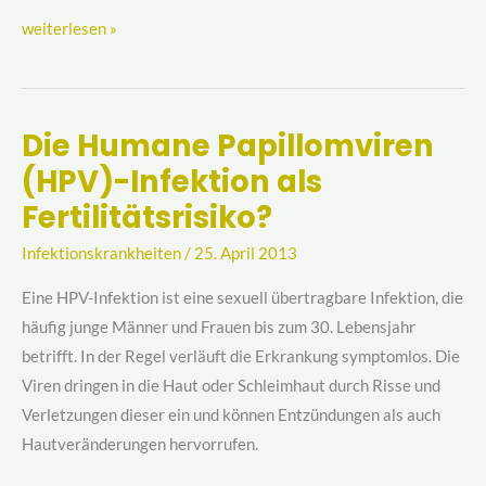
weiterlesen »
Die Humane Papillomviren
Die
(HPV)-Infektion als
Humane
Papillomviren
Fertilitätsrisiko?
(HPV)-
Infektionskrankheiten
/
25. April 2013
Infektion
als
Eine HPV-Infektion ist eine sexuell übertragbare Infektion, die
Fertilitätsrisiko?
häufig junge Männer und Frauen bis zum 30. Lebensjahr
betrifft. In der Regel verläuft die Erkrankung symptomlos. Die
Viren dringen in die Haut oder Schleimhaut durch Risse und
Verletzungen dieser ein und können Entzündungen als auch
Hautveränderungen hervorrufen.