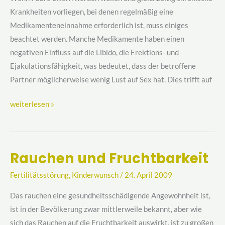
Krankheiten vorliegen, bei denen regelmäßig eine
Medikamenteneinnahme erforderlich ist, muss einiges
beachtet werden. Manche Medikamente haben einen
negativen Einfluss auf die Libido, die Erektions- und
Ejakulationsfähigkeit, was bedeutet, dass der betroffene
Partner möglicherweise wenig Lust auf Sex hat. Dies trifft auf
weiterlesen »
Rauchen und Fruchtbarkeit
Rauchen
und
Fertilitätsstörung
,
Kinderwunsch
/
24. April 2009
Fruchtbarkeit
Das rauchen eine gesundheitsschädigende Angewohnheit ist,
ist in der Bevölkerung zwar mittlerweile bekannt, aber wie
sich das Rauchen auf die Fruchtbarkeit auswirkt, ist zu großen