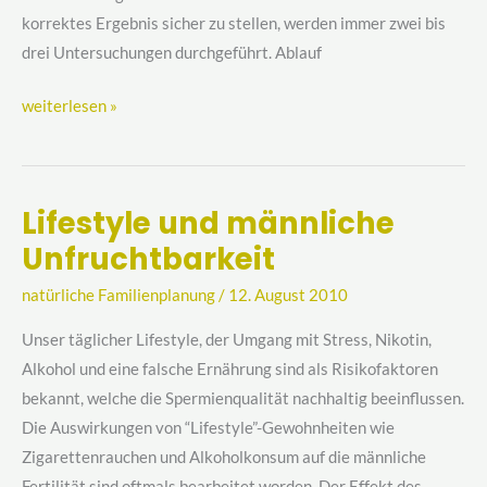
korrektes Ergebnis sicher zu stellen, werden immer zwei bis
drei Untersuchungen durchgeführt. Ablauf
weiterlesen »
Lifestyle und männliche
Lifestyle
Unfruchtbarkeit
und
männliche
natürliche Familienplanung
/
12. August 2010
Unfruchtbarkeit
Unser täglicher Lifestyle, der Umgang mit Stress, Nikotin,
Alkohol und eine falsche Ernährung sind als Risikofaktoren
bekannt, welche die Spermienqualität nachhaltig beeinflussen.
Die Auswirkungen von “Lifestyle”-Gewohnheiten wie
Zigarettenrauchen und Alkoholkonsum auf die männliche
Fertilität sind oftmals bearbeitet worden. Der Effekt des