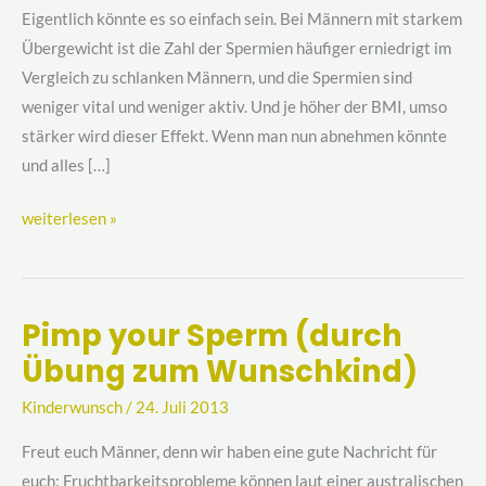
nicht
Eigentlich könnte es so einfach sein. Bei Männern mit starkem
Übergewicht ist die Zahl der Spermien häufiger erniedrigt im
Vergleich zu schlanken Männern, und die Spermien sind
weniger vital und weniger aktiv. Und je höher der BMI, umso
stärker wird dieser Effekt. Wenn man nun abnehmen könnte
und alles […]
weiterlesen »
Pimp your Sperm (durch
Pimp
Übung zum Wunschkind)
your
Sperm
Kinderwunsch
/
24. Juli 2013
(durch
Übung
Freut euch Männer, denn wir haben eine gute Nachricht für
zum
euch: Fruchtbarkeitsprobleme können laut einer australischen