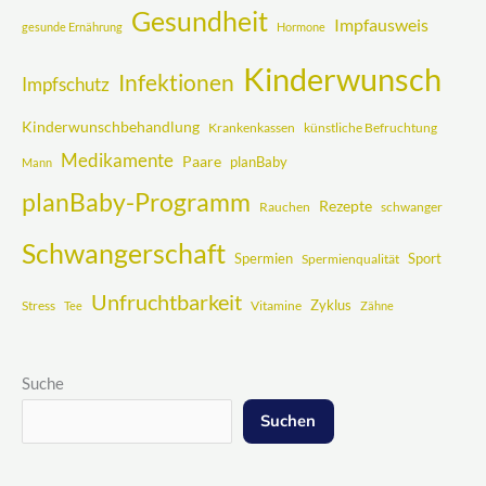
Gesundheit
Impfausweis
gesunde Ernährung
Hormone
Kinderwunsch
Infektionen
Impfschutz
Kinderwunschbehandlung
Krankenkassen
künstliche Befruchtung
Medikamente
Paare
planBaby
Mann
planBaby-Programm
Rezepte
Rauchen
schwanger
Schwangerschaft
Spermien
Sport
Spermienqualität
Unfruchtbarkeit
Zyklus
Stress
Vitamine
Tee
Zähne
Suche
Suchen