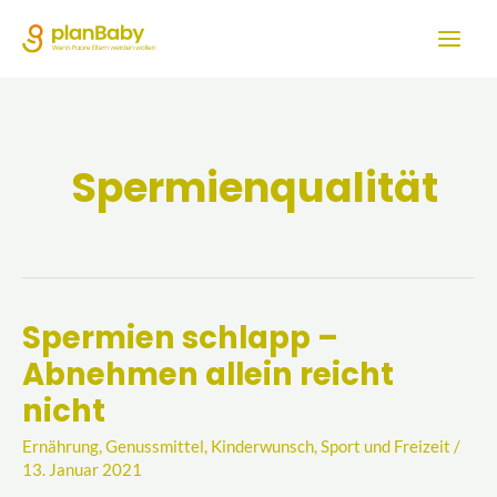
Zum
Inhalt
springen
Spermienqualität
Spermien schlapp –
Spermien
Abnehmen allein reicht
schlapp
–
nicht
Abnehmen
Ernährung
,
Genussmittel
,
Kinderwunsch
,
Sport und Freizeit
/
allein
13. Januar 2021
reicht