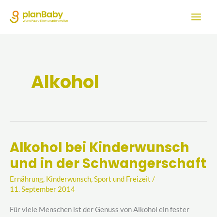
Zum
Inhalt
springen
Alkohol
Alkohol bei Kinderwunsch
Alkohol
und in der Schwangerschaft
bei
Kinderwunsch
Ernährung
,
Kinderwunsch
,
Sport und Freizeit
/
und
11. September 2014
in
Für viele Menschen ist der Genuss von Alkohol ein fester
der