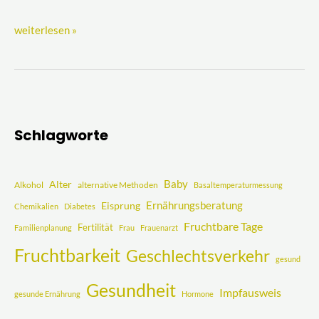
weiterlesen »
Schlagworte
Baby
Alter
Alkohol
alternative Methoden
Basaltemperaturmessung
Ernährungsberatung
Eisprung
Chemikalien
Diabetes
Fruchtbare Tage
Fertilität
Familienplanung
Frau
Frauenarzt
Fruchtbarkeit
Geschlechtsverkehr
gesund
Gesundheit
Impfausweis
gesunde Ernährung
Hormone