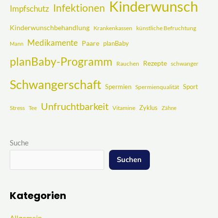
Kinderwunsch
Infektionen
Impfschutz
Kinderwunschbehandlung
Krankenkassen
künstliche Befruchtung
Medikamente
Paare
planBaby
Mann
planBaby-Programm
Rezepte
Rauchen
schwanger
Schwangerschaft
Spermien
Sport
Spermienqualität
Unfruchtbarkeit
Zyklus
Stress
Vitamine
Tee
Zähne
Suche
Suchen
Kategorien